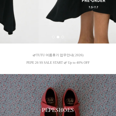
🌿TUTU 여름휴가 업무안내( 2026)
PEPE 26 SS SALE START 🌿 Up to 40% OFF
PEPESHOES