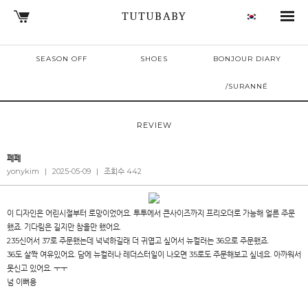
TUTUBABY
SEASON OFF
SHOES
BONJOUR DIARY
/SURANNÉ
REVIEW
페페
yonykim
|
2025-05-09
|
조회수 442
이 디자인은 어린시절부터 로망이었어요. 투투에서 큰사이즈까지 프리오더로 가능해 얼른 주문
했죠. 기다림은 길지만 참을만 했어요.
235신어서 37로 주문했는데 넉넉하길래 더 귀엽고 싶어서 뉴컬러는 36으로 주문했죠.
36도 살짝 여유있어요. 담에 뉴컬러나 레더스터일이 나오면 35로도 주문해보고 싶네요. 아까워서
못신고 있어요. ㅜㅜ
넘 이뻐용