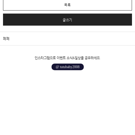
목록
글쓰기
페페
인스타그램으로 이벤트 소식&일상을 공유하세요.
@ tutubaby2008