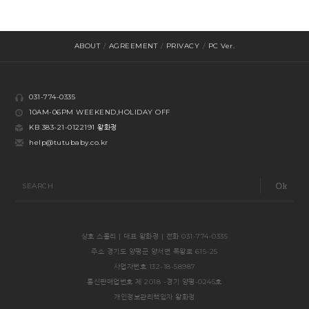
ABOUT
/
AGREEMENT
/
PRIVACY
/
PC Ver.
031-774-0335
10AM-06PM WEEKEND,HOLIDAY OFF
KB 383-21-0122191 왕화정
help@tutubaby.co.kr
SEARCH
상호 스몰리 | 대표 왕화정 | 전화 031-774-0335
주소 경기도 양평군 양서면 목왕로 615-25
사업자번호 132-18-58987
통신판매업번호 제 2018 -경기 양평-0245호
개인정보관리책임자 왕화정